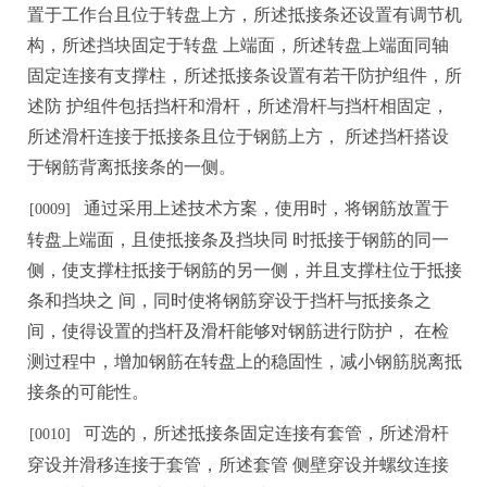
置于工作台且位于转盘上方，所述抵接条还设置有调节机
构，所述挡块固定
于转盘
上端面，所述转盘上端面同轴
固定连接有支撑柱，所述抵接条设置有若干防护组件，所
述
防
护组件包括挡
杆
和滑杆，所述滑杆与挡杆相固定，
所述滑杆连接于抵接条且位于钢筋上方，
所述挡杆搭
设
于钢筋背离抵接条的一侧。
通过采用上述技术方案，使用时，将钢筋放置于
[0
0
09]
转盘上端面，且使抵接条及挡块同
时抵接于钢筋的同一
侧，使支撑柱抵接于钢筋的另一侧，并且支撑柱位于抵接
条和挡
块
之
间，同时使将钢筋穿设于挡杆与抵接条之
间，使得设置的挡杆及滑杆能够对钢筋进行防
护
，
在
检
测过程中，增加钢筋在转盘上的稳固性，减小钢筋脱离抵
接条的可能性。
可选的，所述抵接条固定连接有套管，所述滑杆
[0
0
10]
穿设并滑移连接于套管，所述套管
侧壁穿设并螺纹连接