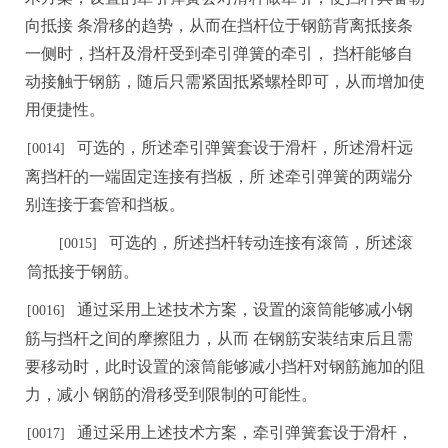
向抵接
条滑移的趋势，从而在挡杆位于钢筋背离抵接条
一侧时，挡杆及滑杆受到牵引弹簧的牵引
，
挡
杆能够自
动接触于钢筋，随后只需紧固抵紧螺栓即可，从而增加使
用便捷性。
可选的，所述牵引弹簧套设于滑杆，所述滑杆远
[0
0
14]
离挡杆的一端固定连接有挡板，所
述牵引弹簧的两端分
别连接于套管和挡板。
可选的，所述挡杆转动连接有滚筒，所述滚
[0015]
筒抵接于钢筋
。
通过采用上述技术方案，设置的滚筒能够减小钢
[0016]
筋与挡杆之间的摩擦阻力，从
而
在钢筋安装结束后且需
要移动时，此时设置的滚筒能够减小挡杆对钢筋施加的阻
力
，
减小
钢筋的滑移受到限制的可
能性。
通过采用上述技术方案，牵引弹簧套设于滑杆，
[0017]