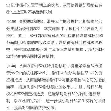
52
以使挡杆
5
1置于朝上的状态，从而使得钢筋后续在转
盘2上放置时不易受到限制。
参照图
2和图3，滑杆52与抵紧螺栓54相抵接的部
[0039]
分成型
为棱柱部
522，本实施例
中
，棱柱部
522设置为四
棱柱。并且，棱柱部522横截面的四边形轮廓是滑杆52横
截面圆形轮
廓的内接多边形，以使得滑杆
5
2在滑移过程
中，棱柱部522能够正常与套管53内壁相抵接，
增加滑杆
52滑移时的稳固
性及便捷性。
从而在滑杆
52旋转并滑移后，将抵紧螺栓54抵接
[
0
040]
于滑杆52的棱柱部522时，滑杆52
能够与
棱
柱部
522的侧
壁相抵接，从而能够增加滑杆52与抵紧螺栓54之间的接触
面积，增加
对滑杆
52滑移锁止的效果。并且，滑杆52与
棱柱部522侧壁相抵接，还能够对滑杆52的转动
进行限
制，以在检测过程中，进一步减小滑杆
52发生旋转的可能
性，提高对钢筋的
防
护效
果
。