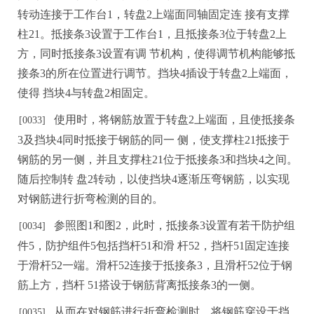
转动连接于工作台1，转盘
2上端面同轴固定连
接有支撑
柱
21。抵接条3设置于工作台1，且抵接条3位于转盘2上
方，同时抵接条3设置有调
节机构，使得调
节
机构能够抵
接条
3的所在位置进行调节。挡块4插设于转盘2上端面，
使得
挡块
4与转盘2相固
定。
使用时，将钢筋放置于转盘
2上端面，且使抵接条
[0033]
3及挡块4同时抵接于钢筋的同一
侧
，
使支撑柱
21抵接于
钢筋的另一侧，并且支撑柱21位于抵接条3和挡块4之间。
随后控制转
盘
2转
动
，以使挡块
4逐渐压弯钢筋，以实现
对钢筋进行折弯检测的目的。
参照图
1和图2，此时，抵接条3设置有若干防护组
[00
3
4]
件5，防护组件5包括挡杆51和滑
杆
5
2
，挡杆
51固定连接
于滑杆52一端。滑杆52连接于抵接条3，且滑杆52位于钢
筋上方，挡杆
51搭设于钢
筋背离抵接条
3的一侧。
从而在对钢筋进行折弯检测时，将钢筋穿设于挡
[0035]