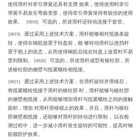
使得滑杆对牵引弹簧还具有支撑
效果
，
使得使用时牵引
弹簧不易发生弯曲变形，使得牵引弹簧保持有较佳的使用
效果。
可选的，所述滑杆还转动连接于套管。
[
0018]
通过采用上述技术方案，滑杆能够相对抵接条旋
[0
0
19]
转，使得在钢筋放置于转盘前，能
够转动
滑杆以使挡杆
置于朝上的状态，从而使得钢筋后续在转盘上放置时不易
受到限制。
可选的，所述滑杆成型有棱柱部，所
[
0020]
述棱柱部的侧壁与抵紧螺栓相抵接。
通过采用上述技术方案，在滑杆旋转并滑移后，
[0021]
将抵紧螺栓抵接于滑杆的棱柱部
时，滑杆
能够与棱柱部
的侧壁相抵接，从而能够增加滑杆与抵紧螺栓之间的接触
面积，增加
对滑杆滑移锁
止
的效果，并且，滑杆与棱柱
部侧壁相抵接，还能够对滑杆的转动进行限制，
以
在检
测过程中，进一步减小滑杆发生旋转的可能性，提高对钢
筋额防护效果。