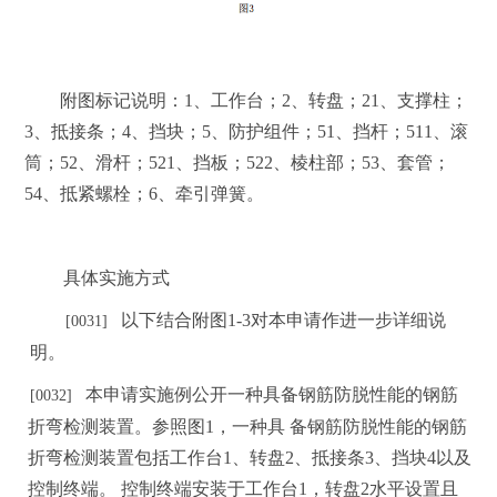
附
图标记说明：
1、工作台；2、转盘；21、支撑柱；
3、抵接条；4、挡块；5、防护组件；51、
挡
杆；511、滚
筒；52、滑杆；521、挡板；522、棱柱部；53、套管；
54、抵紧螺栓；6、牵引弹簧。
具
体实施方式
以下结合
附图
1
‑
3对本申请作进一步详细说
[0031]
明。
本申请实施例公开一种具备钢筋防脱性能的钢筋
[0032]
折弯检测装置。参照图
1，一种具
备钢筋
防
脱性能的钢筋
折弯检测装置包括工作台
1、转盘2、抵接条3、挡块4以及
控制终端。
控制终端安装于工作台
1，转盘2水平设置且