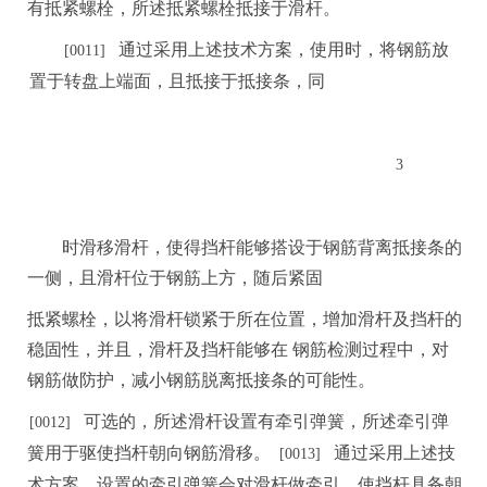
有抵紧螺栓，所述抵紧螺栓抵接于滑杆
。
通过采用上述技术方案，使用时，将钢筋放
[0
0
11]
置于转盘上端面，且抵接于抵接条，同
3
时
滑移滑杆，使得挡杆能够搭设于钢筋背离抵接条的
一侧，且滑杆位于钢筋上方，随后紧固
抵紧螺栓
，
以将滑杆锁紧于所在位置，增加滑杆及挡杆的
稳固性，并且，滑杆及挡杆能够在
钢筋
检
测过程中，对
钢筋做防护，减小钢筋脱离抵接条的可能性。
可选的，所述滑杆设置有牵引弹簧，所述牵引弹
[
0012]
簧用于驱使挡杆朝向钢筋滑移。
通过采用上
述技
[0013]
术方案，设置的牵引弹簧会对滑杆做牵引，使挡杆具备朝