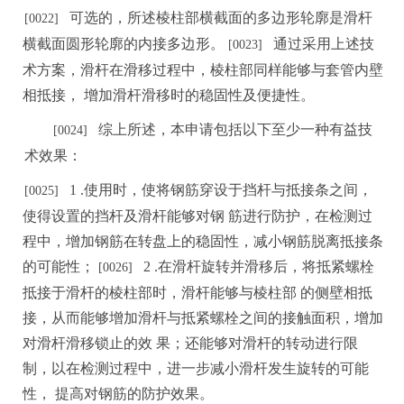
可选的，所述棱柱部横截面的多边形轮廓是滑杆
[002
2
]
横截面圆形轮廓的内接多边形。
通过采用上述技
[0023]
术方案，滑杆在滑移过程中，棱柱部同样能够与套管内壁
相抵接
，
增加滑杆滑移时的稳固性及便捷性
。
综上所述，本申请包括以下至少一种有益技
[
0024]
术效果：
1 .使用时，使将钢筋穿设于挡杆与抵接条之间，
[0025
]
使得设置的挡杆及滑杆能够对钢
筋
进
行防护，在检测过
程中，增加钢筋在转盘上的稳固性，减小钢筋脱离抵接条
的可能性；
2 .在滑杆旋转并滑移后，将抵紧螺栓
[0026]
抵接于滑杆的棱柱部时，滑杆能够与棱
柱
部
的侧壁相抵
接，从而能够增加滑杆与抵紧螺栓之间的接触面积，增加
对滑杆滑移锁止的
效
果；还能够对滑杆的转动进行限
制，以在检测过程中，进一步减小滑杆发生旋转的可能
性
，
提高对钢筋的防护效果。