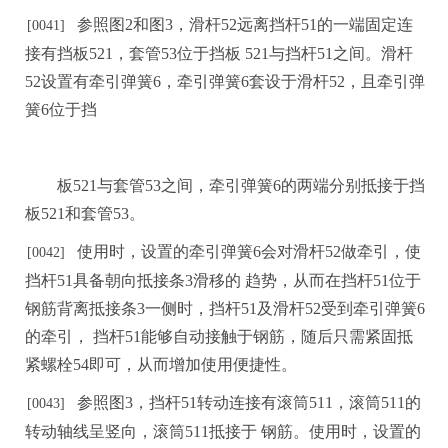
参照图
2和图3，滑杆52远离挡杆51的一端固定
连
[0041]
接有挡板
521，套管53位于挡板
521与挡杆51之间。滑杆
52设置有牵引弹簧6，牵引弹簧6套设于滑杆52，且牵引弹
簧6位于
挡
板
521与套管
5
3之间，牵引弹簧6的两端分别抵接于挡
板521和套管53。
使用时，设置的牵引弹簧
6会对滑杆52做牵引，使
[0042]
挡杆51具备朝向抵接条3滑移的
趋势
，
从而在挡杆
51位于
钢筋背离抵接条3一侧时，挡杆51及滑杆52受到牵引弹簧6
的牵引，
挡杆
5
1能够自动接触于钢筋，随后只需紧固抵
紧螺栓54即可，从而增加使用便捷性。
参照图
3，挡杆51转动连接有滚筒511，滚筒511的
[00
4
3]
转动轴线呈竖向，滚筒511抵接于
钢筋。使用时
，
设置的