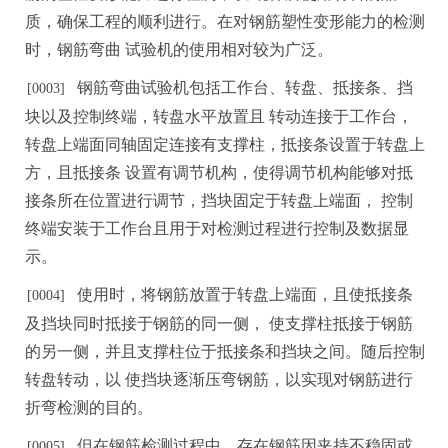
质，确保工程的顺利进行。在对钢筋塑性变形能力的检测
时，钢筋弯
曲
试验机的使用相对较
为广泛。
钢筋弯曲试验机包括工作台、转盘、抵接条、挡
[
0
003]
块以及控制终端，转盘水平放置且
转动连接于工作台，
转盘上端面同轴固定连接有支撑柱，抵接条设置于转盘上
方，且抵接
条
设置有调节机
构
，使得调节机构能够对抵
接条所在位置进行调节，挡块固定于转盘上端面，
控制
终端安装于工作台
且用于对检测过程进行控制及数据显
示。
使用时，将钢筋放置于转盘上端面，且使抵接条
[000
4
]
及挡块同时抵接于钢筋的同一侧，
使
支撑柱抵接于钢筋
的另一侧，并且支撑柱位于抵接条和挡块之间。随后控制
转盘转动，以
使
挡
块逐渐压弯钢筋，以实现对钢筋进行
折弯检测的目的。
但在钢筋检测过程中，存在钢筋因夹持不稳固或
[0005]