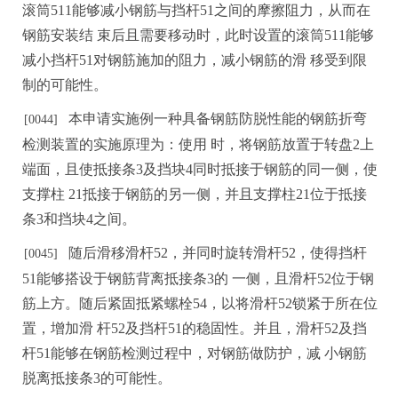
滚筒
511能够减小钢筋与挡杆51之间的摩擦阻力，从而在
钢筋安装结
束后且需要移
动
时，此时设置的滚筒
511能够
减小挡杆51对钢筋施加的阻力，减小钢筋的滑
移受
到限
制的可能性。
本
申
请实施例一种具备钢筋防脱性能的钢筋折弯
[0044]
检测装置的实施原理为：使用
时，将钢筋放置于
转盘
2上
端面，且使抵接条3及挡块4同时抵接于钢筋的同一侧，使
支撑柱
21
抵
接于钢筋的另一侧，并且支撑柱
21位于抵接
条3和挡块4之间。
随后滑移滑杆
52，并同时旋转滑杆52，使得挡杆
[0045
]
51能够搭设于钢筋背离抵接条3的
一
侧
，且滑杆
52位于钢
筋上方。随后紧固抵紧螺栓54，以将滑杆52锁紧于所在位
置，增加滑
杆
52及挡杆51的稳固性。并且，滑杆52及挡
杆51能够在钢筋检测过程中，对钢筋做防护，减
小钢筋
脱离抵接条
3的
可能性。