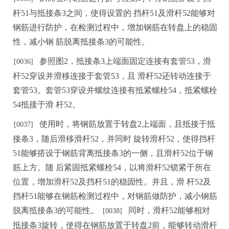
杆
51与抵接条3之间，使得设置的
挡杆
5
1及滑杆52能够对
钢筋进行防护，在检测过程中，增加钢筋在转盘上的稳固
性，减小钢
筋脱
离抵接条
3的可能性。
参照图
2，抵接条3上端面固定连接有套管53，滑
[0036
]
杆52穿设并滑移连接于套管53，且
滑杆
52还转动连接于
套管53。套管53穿设并螺纹连接有抵
紧螺栓
54，抵紧螺栓
54抵接于滑
杆
52。
使用时，将钢筋放置于转盘
2上端面，且抵接于抵
[
0037]
接条3，随后滑移滑杆52，并同时
旋转滑杆
52
，
使得挡杆
51能够搭设于钢筋背离抵接条3的一侧，且滑杆52位于钢
筋上方。随
后
紧固抵紧螺栓
54，以将滑杆52锁紧于所在
位置，增加滑杆52及挡杆51的稳固性。并且，滑
杆
52及
挡杆51能够在钢筋检测过程中，对钢筋做防护，减小钢筋
脱离抵接条3的可能性
。
同时，滑杆
52能够相对
[
0
038]
抵接条3旋转，使得在钢筋放置于转盘2前，能够转动滑杆